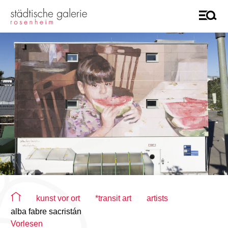
Sie befinden sich auf der Seite "alba fabre sacristán"
kunst vor ort
*transit art
artists
alba fabre sacristán
Vorlesen