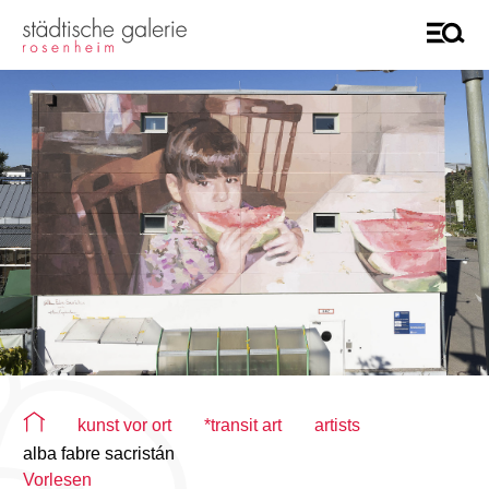
Sie befinden sich auf der Seite "alba fabre sacristán"
kunst vor ort
*transit art
artists
alba fabre sacristán
Vorlesen