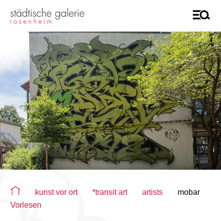
Sie befinden sich auf der Seite "mobar"
kunst vor ort
*transit art
artists
mobar
Vorlesen